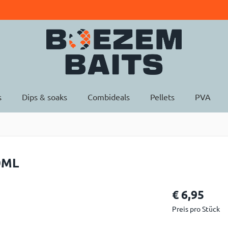
s
Dips & soaks
Combideals
Pellets
PVA
0ML
€
6,95
Preis pro Stück