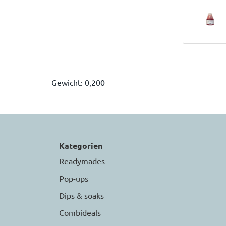
Gewicht: 0,200
Kategorien
Readymades
Pop-ups
Dips & soaks
Combideals